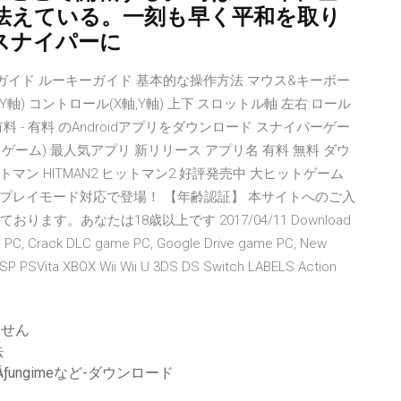
怯えている。一刻も早く平和を取り
スナイパーに
ーガイド ルーキーガイド 基本的な操作方法 マウス&キーボー
Y軸) コントロール(X軸,Y軸) 上下:スロットル軸 左右:ロール
 - 有料 のAndroidアプリをダウンロード スナイパーゲー
 (1 ゲーム) 最人気アプリ 新リリース アプリ名 有料 無料 ダウ
 究極のヒットマン HITMAN2 ヒットマン2 好評発売中 大ヒットゲーム
プレイモード対応で登場！ 【年齢認証】 本サイトへのご入
す。あなたは18歳以上です 2017/04/11 Download
me PC, Crack DLC game PC, Google Drive game PC, New
 PSVita XBOX Wii Wii U 3DS DS Switch LABELS Action
ません
法
aturÄƒungimeなど-ダウンロード