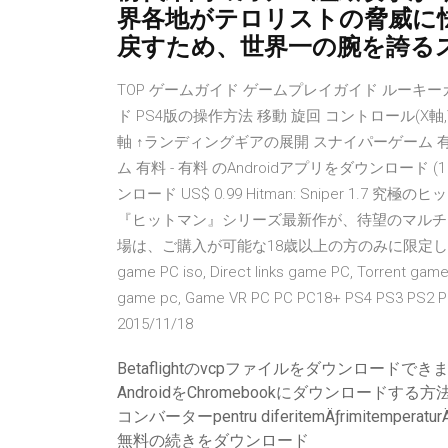
界各地がテロリストの脅威に
戻すため、世界一の腕を誇る
TOP ゲームガイド ゲームプレイガイド ルーキ
ド PS4版の操作方法 移動 旋回 コントロール(X軸,
軸 ↑ランディングギアの展開 スナイパーゲーム 有料
ム 有料 - 有料 のAndroidアプリをダウンロード
ンロード US$ 0.99 Hitman: Sniper 1.7
『ヒットマン』シリーズ最新作が、待望のマルチ
場は、ご購入が可能な18歳以上の方のみに限定しておりま
game PC iso, Direct links game PC, Torrent ga
game pc, Game VR PC PC PC18+ PS4 PS3 PS2 PSP
2015/11/18
Betaflightのvcpファイルをダウンロードでき
AndroidをChromebookにダウンロードする方
コンバーターpentru diferitemÄƒrimitemper
無料の続きをダウンロード