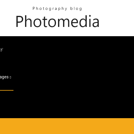
ード
ages