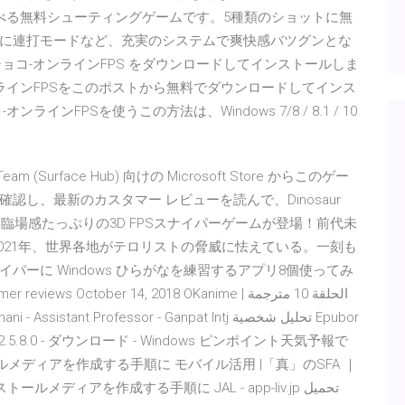
不要で遊べる無料シューティングゲームです。5種類のショットに無
に連打モードなど、充実のシステムで爽快感バツグンとな
にミルクチョコ-オンラインFPS をダウンロードしてインストールしま
ラインFPSをこのポストから無料でダウンロードしてインス
ンFPSを使うこの方法は、Windows 7/8 / 8.1 / 10
 Team (Surface Hub) 向けの Microsoft Store からこのゲー
し、最新のカスタマー レビューを読んで、Dinosaur
烈！臨場感たっぷりの3D FPSスナイパーゲームが登場！前代未
021年、世界各地がテロリストの脅威に怯えている。一刻も
ーに Windows ひらがなを練習するアプリ8個使ってみ
October 14, 2018 OKanime | الحلقة 10 مترجمة
ant Professor - Ganpat Intj تحليل شخصية Epubor
+ ImgBurn 2.5.8.0 - ダウンロード - Windows ピンポイント天気予報で
ールメディアを作成する手順に モバイル活用 |「真」のSFA ｜
ンストールメディアを作成する手順に JAL - app-liv.jp تحميل