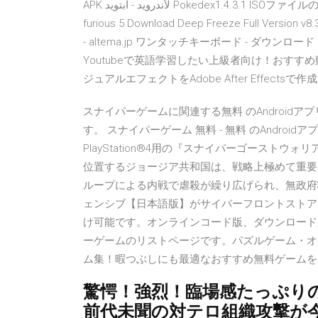
APK لأندرويد - آبتويد Pokedex1.4.3.1 ISOファイルのDVD焼きがうまくいきませ Windows theme japan Fast &
furious 5 Download Deep Freeze Full Vers
- altema.jp ワンタッチキーボード - ダウンロード S
Youtubeで英語学習したい上級者向け！おすすめ動
ジュアルエフェクトをAdobe After Effec
スナイパーゲームに関連する無料 のAndroid
す。 スナイパーゲーム 無料 - 無料 のAndroidアプ
PlayStation®4用の『スナイパーゴースト
位置するジョージア共和国は、戦略上極めて重要
ループによる内戦で虐殺が繰り広げられ、無政府
ェンシブ【日本語版】がサイバーフロントストア
け可能です。オンラインコード版、ダウンロード
ーゲームのリストページです。パズルゲーム・オ
ム集！暇つぶしにも最適なおすすめ無料ゲームを多
驚愕！強烈！臨場感たっぷりの
前代未聞の対テロ組織攻撃が今