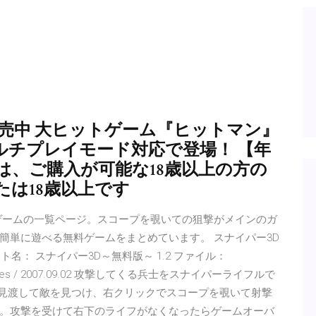
好評発売中 大ヒットゲーム『ヒットマン』
ルチプレイモード対応で登場！ 【年
は、ご購入が可能な18歳以上の方の
は18歳以上です
ゲームの一覧ページ。スコープを覗いての狙撃がメインのガ
簡単に遊べる無料ゲームをまとめています。 スナイパー3D
ト名： スナイパー3D～無料版～ 1.2 ファイル：
59,936Bytes / 2007.09.02 攻撃してくる兵士をスナイパーライフルで
りを見渡して敵を見つけ、右クリックでスコープを覗いて射撃
。攻撃を受けて右下のライフがなくなったらゲームオーバ