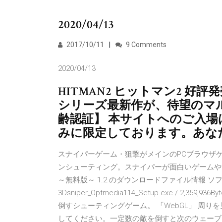
2020/04/13
2017/10/11
9 Comments
2020/04/13
HITMAN2 ヒットマン2 
シリーズ最新作が、待望のマ
齢認証】 本サイトへのご入場
みに限定しております。あなた
スナイパーゲーム・狙撃がメインのPCブラウザ
ンシューティング。スナイパーが面白いゲームや
～無料版～ 1.2 のダウンロードファイル情報 ソフ
3Dsniper_Optmedia114_Setup.exe / 2,3
倒すシューティングゲーム。 「WebGL」 周
してください。一定数の敵を倒すと次のウェーブ