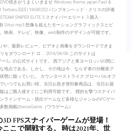
ion v8.3 Terbaru [GD] | YASIR252 パンプキンヘッド・クリスの評価
TEAM SNIPER ELITE 3 スナイパーエリート 3 購入 -
 Situs mp3 想像を超えたモーショングラフィックスとビ
tsで作成。映画、テレビ、映像、web制作のデザインが可能です。
アプリや、最新レビュー、ビデオと画像をダウンロードできま
リをダウンロード ロ … 2016/04/06 このサイトは
ウォリアー3』の公式サイトです。 西アジアと東ヨーロッパの間に
な地点である。しかし、その地は今、ならず者の分離派グ
状態に陥っていた。 カウンターストライク:グローバルオフ
でいつでもお買い得。当日お急ぎ便対象商品は、当日お届
版はご購入後すぐにご利用可能です。 標的を撃つスナイパ
ンラインゲーム・脱出ゲームなど多様なジャンルのPCゲー
数掲載のwowGame（ワウゲーム）
3D FPSスナイパーゲームが登場！
ここで開戦する。 時は2021年、世