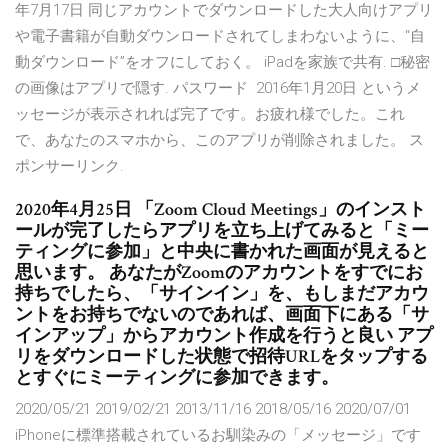
年7月17日 同じアカウントでダウンロードした大人向けアプリ
や電子書籍が自動ダウンロードされてしまわないように、“自
動ダウンロード”をオフにしておく。 iPadを家族で共有. □秘密
の画像はアプリで隠す. パスワード 2016年1月20日 というメ
ッセージが表示されれば完了です。お疲れ様でした。これ
で、あなたのスマホから、このアプリが削除されました。 ス
ポンサーリンク.
2020年4月25日 「Zoom Cloud Meetings」のインスト
ールが完了したらアプリを立ち上げてみると「ミー
ティングに参加」と中央に書かれた画面が見えると
思います。 あなたがZoomのアカウントをすでにお
持ちでしたら、「サインイン」を、もしまだアカウ
ントをお持ちでないのであれば、画面下にある「サ
インアップ」からアカウント作成を行うと良い アプ
リをダウンロードした状態で招待URLをタップする
とすぐにミーティングに参加できます。
2020/05/21 2019/02/21 2013/11/16 2018/05/16 2020/07/01
iPhoneに標準搭載されているお馴染みの「メッセージ」です