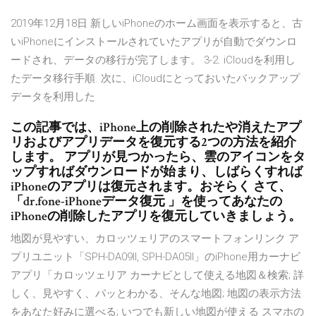
2019年12月18日 新しいiPhoneのホーム画面を表示すると、古
いiPhoneにインストールされていたアプリが自動でダウンロ
ードされ、データの移行が完了します。 3-2. iCloudを利用し
たデータ移行手順. 次に、iCloudにとっておいたバックアップ
データを利用した
この記事では、iPhone上の削除されたや消えたアプ
リおよびアプリデータを復元する2つの方法を紹介
します。 アプリが見つかったら、雲のアイコンをタ
ップすればダウンロードが始まり、しばらくすれば
iPhoneのアプリは復元されます。おそらく さて、
「dr.fone-iPhoneデータ復元 」を使ってあなたの
iPhoneの削除したアプリを復元していきましょう。
地図が見やすい、カロッツェリアのスマートフォンリンク ア
プリユニット「SPH-DA09II, SPH-DA05II」のiPhone用カーナビ
アプリ「カロッツェリア カーナビとして使える地図＆検索; 詳
しく、見やすく、パッとわかる、そんな地図; 地図の表示方法
をあなた好みに選べる; いつでも新しい地図が使える スマホの