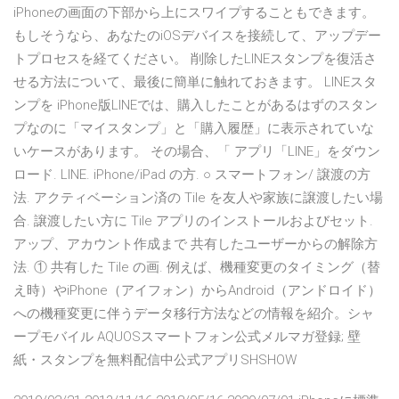
iPhoneの画面の下部から上にスワイプすることもできます。
もしそうなら、あなたのiOSデバイスを接続して、アップデー
トプロセスを経てください。 削除したLINEスタンプを復活さ
せる方法について、最後に簡単に触れておきます。 LINEスタ
ンプを iPhone版LINEでは、購入したことがあるはずのスタン
プなのに「マイスタンプ」と「購入履歴」に表示されていな
いケースがあります。 その場合、「 アプリ「LINE」をダウン
ロード. LINE. iPhone/iPad の方. ○ スマートフォン/ 譲渡の方
法. アクティベーション済の Tile を友人や家族に譲渡したい場
合. 譲渡したい方に Tile アプリのインストールおよびセット.
アップ、アカウント作成まで 共有したユーザーからの解除方
法. ① 共有した Tile の画. 例えば、機種変更のタイミング（替
え時）やiPhone（アイフォン）からAndroid（アンドロイド）
への機種変更に伴うデータ移行方法などの情報を紹介。シャ
ープモバイル AQUOSスマートフォン公式メルマガ登録; 壁
紙・スタンプを無料配信中公式アプリSHSHOW