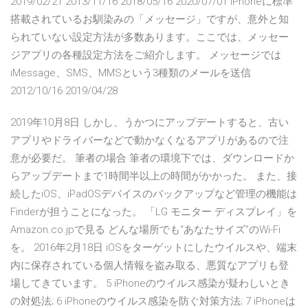
2019/02/21 2013/11/16 2018/05/16 2020/07/01 iPhoneに標準
搭載されているお馴染みの「メッセージ」ですが、意外と知
られていない設定方法が多数あります。ここでは、メッセー
ジアプリの各種設定方法をご紹介します。 メッセージでは
iMessage、SMS、MMSという3種類のメールを送信
2012/10/16 2019/04/28
2019年10月8日 しかし、うかつにアップデートすると、古い
アプリやドライバーなどで動かなくなるアプリがあるので注
意が必要だ。 筆者の場合 筆者の環境下では、ダウンロードか
らアップデートまで1時間半以上の時間がかかった。 また、接
続したiOS、iPadOSデバイスのバックアップなど管理の機能は
Finderが担うことになった。 「LG モニター ディスプレイ」を
Amazon.co.jpで見る どんな場所でも“あなたサイズ”のWi-Fi
を。 2016年2月18日 iOSをターゲットにしたウイルスや、端末
内に保存されている個人情報を盗み取る、悪質なアプリも登
場してきています。 5 iPhoneのウイルス感染が疑わしいとき
の対処法; 6 iPhoneのウイルス感染を防ぐ対策方法; 7 iPhoneは