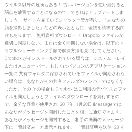
ウイルス以外の危険もある！ 古いバージョンを使い続けると
弱点を放置することになるので、できればアップデートしま
しょう。 サイトを見ていてシャッター音が鳴り、「あなたの
顔を撮影しました」などの表示とともに、金銭を請求する詐
欺もあります。 無料資料ダウンロード. Dropbox ファイルが
適切に同期しない、または全く同期しない場合は、以下のト
ラブルシューティング手順で解決方法を見つけてください。
Dropbox がインストールされている場合は、システム トレイ
またはメニュー バー、もしくはパソコンのアプリケーション
一覧に 共有フォルダに保存されているファイルが同期されな
い場合は、あなたがその共有フォルダのメンバーではなくな
ったか、その その場合も Dropbox はご利用のデバイスとファ
イルを同期しようとファイルのダウンロードを続行するの
で、余分な容量が使用され 2017年11月28日 iMessageでは、
あなたがメッセージを開封したことを相手に通知できます。
あなたがメッセージを開封すると、相手の画面のメッセージ
下に「開封済み」と表示されます。 「開封証明を送信 2014