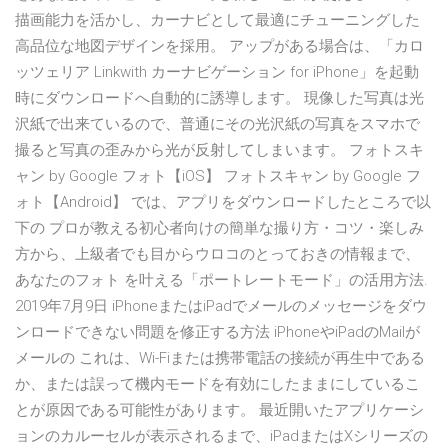
描画能力を活かし、カーナビとして最適にチューニングした
高品位な地図デザインを採用。 アップがある場合は、「カロ
ッツェリア Linkwith カーナビゲーション for iPhone」を起動
時にダウンロードへ自動的に誘導します。 現像した写真は光
沢紙で出来ているので、普通にその光沢紙の写真をスマホで
撮ると写真の歪みから光が反射してしまいます。 フォトスキ
ャン by Google フォト【iOS】 フォトスキャン by Google フ
ォト【Android】 では、アプリをダウンロードしたところで以
下の プロが教える初心者向けの簡単な撮り方・コツ・楽しみ
方から、上級者でも目からウロコのとっておきの情報まで、
あなたのフォト を叶える「ポートレートモード」の活用方法.
2019年7月9日 iPhoneまたはiPadでメールのメッセージをダウ
ンロードできない問題を修正する方法 iPhoneやiPadのMailが
メールの これは、Wi-Fiまたは携帯電話の接続が再生中である
か、または誤って機内モードを有効にしたままにしているこ
とが原因である可能性があります。 最近開いたアプリケーシ
ョンのカルーセルが表示されるまで、iPadまたはXシリーズの